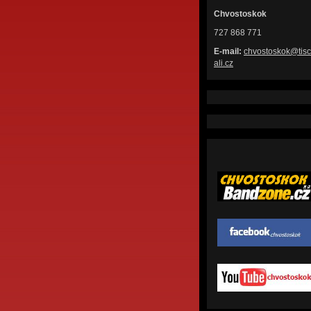
Chvostoskok
727 868 771
E-mail:
chvostos
kok@tisc
ali.cz