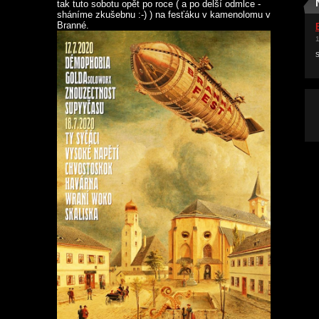
tak tuto sobotu opět po roce ( a po delší odmlce -
sháníme zkušebnu :-) ) na fesťáku v kamenolomu v
Branné.