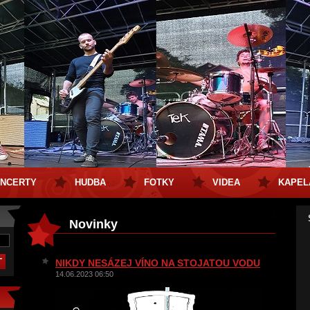
NCERTY
HUDBA
FOTKY
VIDEA
KAPEL
Novinky
NIKDY NESÁZEJ VÍNO NA STOJATOU VODU
14.06.2023 06:50