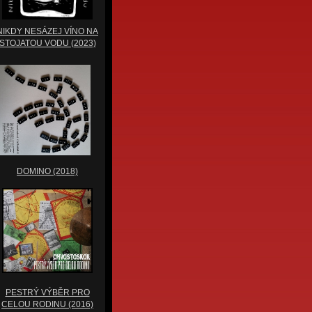
NIKDY NESÁZEJ VÍNO NA
STOJATOU VODU (2023)
DOMINO (2018)
PESTRÝ VÝBĚR PRO
CELOU RODINU (2016)