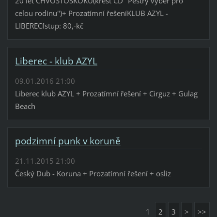
20 let CHVOSTOSKOKU(křest CD "Pestrý výběr pro
celou rodinu")+ Prozatímní řešeníKLUB AZYL -
LIBERECfstup: 80,-kč
Liberec - klub AZYL
09.01.2016 21:00
Liberec klub AZYL + Prozatímní řešení + Cirguz + Gulag
Beach
podzimní punk v koruně
21.11.2015 21:00
Český Dub - Koruna + Prozatímní řešení + osliz
1
2
3
>
>>