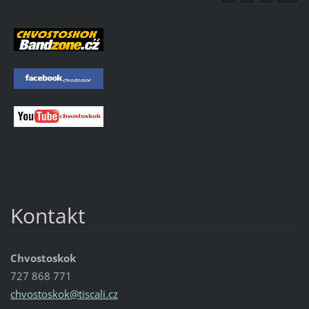
Kontakt
Chvostoskok
727 868 771
chvostos
kok@tisc
ali.cz