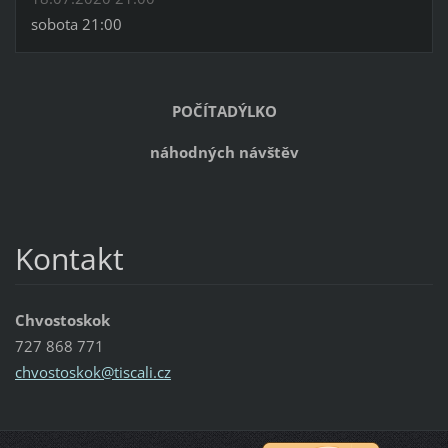
sobota 21:00
POČÍTADÝLKO
náhodných návštěv
Kontakt
Chvostoskok
727 868 771
chvostos
kok@tisc
ali.cz