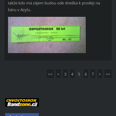
takže kdo má zájem budou ode dneška k prodeji na
báru v Azylu.
<<
<
3
4
5
6
7
>
>>